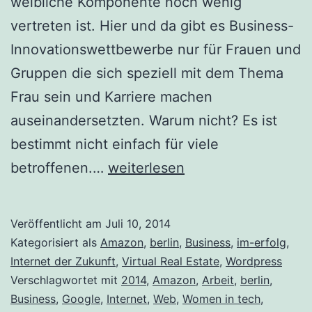
weibliche Komponente noch wenig
vertreten ist. Hier und da gibt es Business-
Innovationswettbewerbe nur für Frauen und
Gruppen die sich speziell mit dem Thema
Frau sein und Karriere machen
auseinandersetzten. Warum nicht? Es ist
bestimmt nicht einfach für viele
Women
betroffenen.…
weiterlesen
in
Tech
Veröffentlicht am
Juli 10, 2014
Kategorisiert als
Amazon
,
berlin
,
Business
,
im-erfolg
,
Internet der Zukunft
,
Virtual Real Estate
,
Wordpress
Verschlagwortet mit
2014
,
Amazon
,
Arbeit
,
berlin
,
Business
,
Google
,
Internet
,
Web
,
Women in tech
,