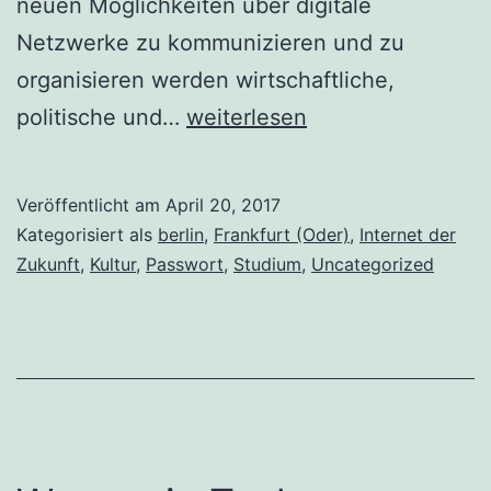
neuen Möglichkeiten über digitale
Netzwerke zu kommunizieren und zu
organisieren werden wirtschaftliche,
Seminar:
politische und…
weiterlesen
Vorüberlegungen
zu
Veröffentlicht am
April 20, 2017
einer
Kategorisiert als
berlin
,
Frankfurt (Oder)
,
Internet der
Medienphilosophie
Zukunft
,
Kultur
,
Passwort
,
Studium
,
Uncategorized
der
Gegenwart.