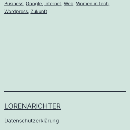
Business
,
Google
,
Internet
,
Web
,
Women in tech
,
Wordpress
,
Zukunft
LORENARICHTER
Datenschutzerklärung